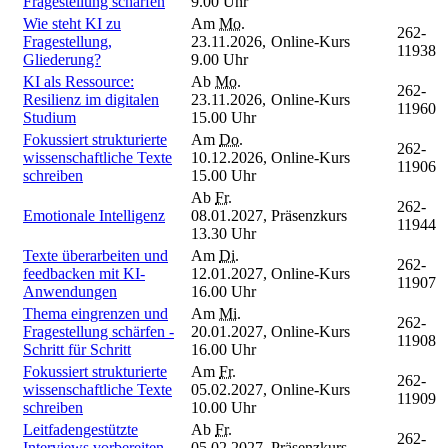
Fragestellung schärfen
9.00 Uhr
Wie steht KI zu
Am
Mo.
262-
Fragestellung,
23.11.2026,
Online-Kurs
11938
Gliederung?
9.00 Uhr
KI als Ressource:
Ab
Mo.
262-
Resilienz im digitalen
23.11.2026,
Online-Kurs
11960
Studium
15.00 Uhr
Fokussiert strukturierte
Am
Do.
262-
wissenschaftliche Texte
10.12.2026,
Online-Kurs
11906
schreiben
15.00 Uhr
Ab
Fr.
262-
Emotionale Intelligenz
08.01.2027,
Präsenzkurs
11944
13.30 Uhr
Texte überarbeiten und
Am
Di.
262-
feedbacken mit KI-
12.01.2027,
Online-Kurs
11907
Anwendungen
16.00 Uhr
Thema eingrenzen und
Am
Mi.
262-
Fragestellung schärfen -
20.01.2027,
Online-Kurs
11908
Schritt für Schritt
16.00 Uhr
Fokussiert strukturierte
Am
Fr.
262-
wissenschaftliche Texte
05.02.2027,
Online-Kurs
11909
schreiben
10.00 Uhr
Leitfadengestützte
Ab
Fr.
262-
Interviews vorbereiten,
05.02.2027,
Präsenzkurs