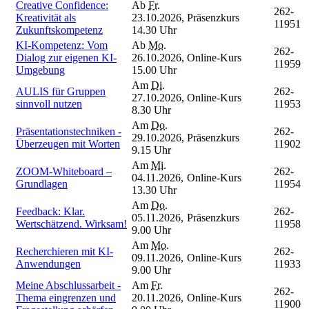
Creative Confidence:
Ab
Fr.
262-
Kreativität als
23.10.2026,
Präsenzkurs
11951
Zukunftskompetenz
14.30 Uhr
KI-Kompetenz: Vom
Ab
Mo.
262-
Dialog zur eigenen KI-
26.10.2026,
Online-Kurs
11959
Umgebung
15.00 Uhr
Am
Di.
AULIS für Gruppen
262-
27.10.2026,
Online-Kurs
sinnvoll nutzen
11953
8.30 Uhr
Am
Do.
Präsentationstechniken -
262-
29.10.2026,
Präsenzkurs
Überzeugen mit Worten
11902
9.15 Uhr
Am
Mi.
ZOOM-Whiteboard –
262-
04.11.2026,
Online-Kurs
Grundlagen
11954
13.30 Uhr
Am
Do.
Feedback: Klar.
262-
05.11.2026,
Präsenzkurs
Wertschätzend. Wirksam!
11958
9.00 Uhr
Am
Mo.
Recherchieren mit KI-
262-
09.11.2026,
Online-Kurs
Anwendungen
11933
9.00 Uhr
Meine Abschlussarbeit -
Am
Fr.
262-
Thema eingrenzen und
20.11.2026,
Online-Kurs
11900