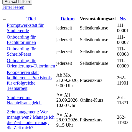
Auswahl filtern
Filter leeren
–
Titel
Datum
Veranstaltungsart
Nr.
Promptwerkstatt für
111-
jederzeit
Selbstlernkurse
Studierende
00001
Onboarding für
111-
jederzeit
Selbstlernkurse
Fachtutor:innen
00007
Onboarding für
111-
jederzeit
Selbstlernkurse
SchreibPeers
00008
Onboarding für
111-
jederzeit
Selbstlernkurse
Orientierungs-Tutor:innen
00009
Kooperieren statt
Ab
Mo.
kollidieren – Praxistools
262-
21.09.2026,
Präsenzkurs
für erfolgreiche
11901
9.00 Uhr
Teamarbeit
Am
Mi.
Studieren mit
261-
23.09.2026,
Online-Kurs
Nachteilsausgleich
11871
10.00 Uhr
Zeitmanagement: Wer
Am
Mo.
managt wen? Manage ich
262-
28.09.2026,
Präsenzkurs
die Zeit – oder managt
11903
9.15 Uhr
die Zeit mich?