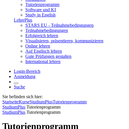
Tutorienprogramm
Software und KI
Study in English
LehrePlus
STARS EU - Teilnahmebedingungen
Teilnahmebedingungen
Erfolgreich lehren
Visualisieren, präsentieren, kommunizieren
Online lehren
Auf Englisch lehren
Gute Prüfungen gestalten
International lehren
Login-Bereich
Anmeldung
Suche
Sie befinden sich hier:
Startseite
Kurse
StudiumPlus
Tutorienprogramm
StudiumPlus
Tutorienprogramm
StudiumPlus
Tutorienprogramm
Tutorienprogramm