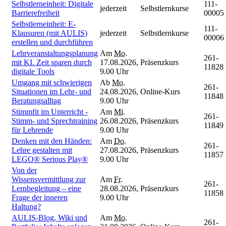
Selbstlerneinheit: Digitale
111-
jederzeit
Selbstlernkurse
Barrierefreiheit
00005
Selbstlerneinheit: E-
111-
Klausuren (mit AULIS)
jederzeit
Selbstlernkurse
00006
erstellen und durchführen
Lehrveranstaltungsplanung
Am
Mo.
261-
mit KI. Zeit sparen durch
17.08.2026,
Präsenzkurs
11828
digitale Tools
9.00 Uhr
Umgang mit schwierigen
Ab
Mo.
261-
Situationen im Lehr- und
24.08.2026,
Online-Kurs
11848
Beratungsalltag
9.00 Uhr
Stimmfit im Unterricht -
Am
Mi.
261-
Stimm- und Sprechtraining
26.08.2026,
Präsenzkurs
11849
für Lehrende
9.00 Uhr
Denken mit den Händen:
Am
Do.
261-
Lehre gestalten mit
27.08.2026,
Präsenzkurs
11857
LEGO® Serious Play®
9.00 Uhr
Von der
Wissensvermittlung zur
Am
Fr.
261-
Lernbegleitung – eine
28.08.2026,
Präsenzkurs
11858
Frage der inneren
9.00 Uhr
Haltung?
AULIS-Blog, Wiki und
Am
Mo.
261-