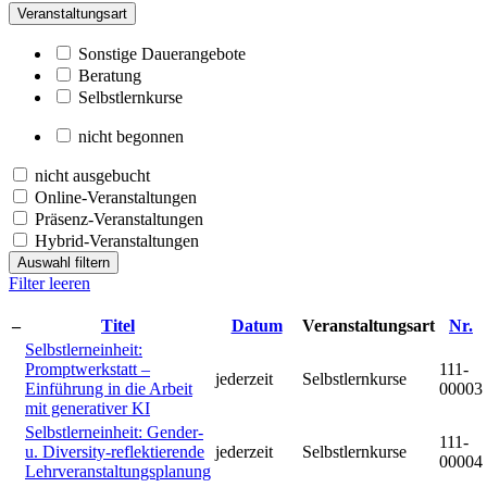
Veranstaltungsart
Sonstige Dauerangebote
Beratung
Selbstlernkurse
nicht begonnen
nicht ausgebucht
Online-Veranstaltungen
Präsenz-Veranstaltungen
Hybrid-Veranstaltungen
Auswahl filtern
Filter leeren
–
Titel
Datum
Veranstaltungsart
Nr.
Selbstlerneinheit:
Promptwerkstatt –
111-
jederzeit
Selbstlernkurse
Einführung in die Arbeit
00003
mit generativer KI
Selbstlerneinheit: Gender-
111-
u. Diversity-reflektierende
jederzeit
Selbstlernkurse
00004
Lehrveranstaltungsplanung