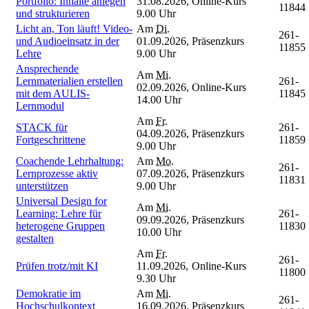
Portfolio: Inhalte anlegen
31.08.2026,
Online-Kurs
11844
und strukturieren
9.00 Uhr
Licht an, Ton läuft! Video-
Am
Di.
261-
und Audioeinsatz in der
01.09.2026,
Präsenzkurs
11855
Lehre
9.00 Uhr
Ansprechende
Am
Mi.
Lernmaterialien erstellen
261-
02.09.2026,
Online-Kurs
mit dem AULIS-
11845
14.00 Uhr
Lernmodul
Am
Fr.
STACK für
261-
04.09.2026,
Präsenzkurs
Fortgeschrittene
11859
9.00 Uhr
Coachende Lehrhaltung:
Am
Mo.
261-
Lernprozesse aktiv
07.09.2026,
Präsenzkurs
11831
unterstützen
9.00 Uhr
Universal Design for
Am
Mi.
Learning: Lehre für
261-
09.09.2026,
Präsenzkurs
heterogene Gruppen
11830
10.00 Uhr
gestalten
Am
Fr.
261-
Prüfen trotz/mit KI
11.09.2026,
Online-Kurs
11800
9.30 Uhr
Demokratie im
Am
Mi.
261-
Hochschulkontext
16.09.2026,
Präsenzkurs