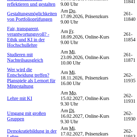
11841
reflektieren und gestalten
9.00 Uhr
Am
Do.
Gestaltungsmöglichkeiten
261-
17.09.2026,
Präsenzkurs
von Portfolioprüfungen
11840
9.00 Uhr
Fair, transparent,
Am
Fr.
verantwortungsvoll? -
261-
18.09.2026,
Online-Kurs
Ethik und KI in der
11854
9.00 Uhr
Hochschullehre
Am
Mi.
Studieren mit
261-
23.09.2026,
Online-Kurs
Nachteilsausgleich
11871
10.00 Uhr
Wer wird die
Am
Mi.
Entscheidung treffen?
262-
18.11.2026,
Präsenzkurs
Planspiele als Lernort für
11935
16.00 Uhr
Mitgestaltung
Am
Mo.
262-
Lehre mit KI
15.02.2027,
Online-Kurs
11931
9.30 Uhr
Am
Di.
Umgang mit großen
262-
16.02.2027,
Online-Kurs
Gruppen
11930
9.30 Uhr
Am
Mi.
Demokratiebildung in der
262-
17.02.2027,
Präsenzkurs
Lehre
11913